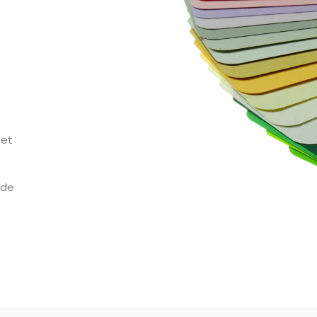
 et
 de