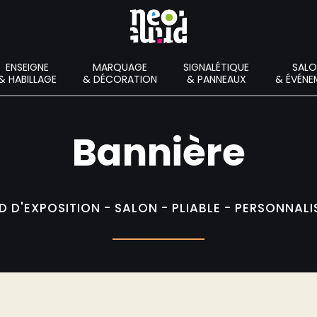
Neoprint
ENSEIGNE
MARQUAGE
SIGNALÉTIQUE
SAL
Imprimerie numérique petit et grand format
& HABILLAGE
& DÉCORATION
& PANNEAUX
& ÉVÉNE
Bannière
D D'EXPOSITION - SALON - PLIABLE - PERSONNALI